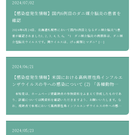
2024/07/02
【感染症発生情報】国内6例目のダニ媒介脳炎の患者を
確認
2024年6月24日、北海道札幌市において国内6例目となるダニ媒介脳炎*1患
者が確認されました1, 2, 3, 4, 5, 6。 *1 ダニ媒介脳炎の病原体は、ダニ媒
介性脳炎ウイルスです。同ウイルスは、げっ歯類とマダニ* […]
2024/06/21
【感染症発生情報】米国における高病原性鳥インフルエ
ンザウイルスの牛への感染について (2) 「各種動物にお
ける発生動向」
本知見は、ホームページ掲載時点の参照資料をふまえて作成したものであ
り、詳細については同資料を確認いただきますよう、お願いいたします。な
お、現時点で本邦において高病原性鳥インフルエンザウイルスの牛への感染
は確認されていま […]
2024/05/23