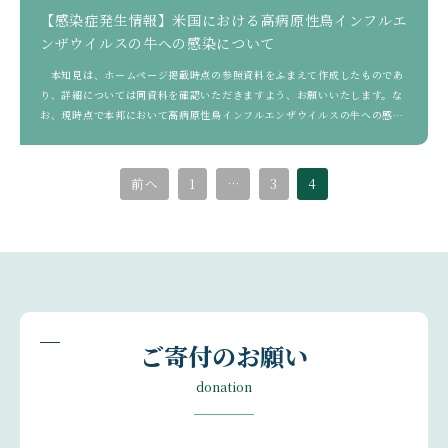
【感染症発生情報】米国における高病原性鳥インフルエ
ンザウイルスの牛への感染について
本知見は、ホームページ掲載時点の参照資料をふまえて作成したものであ
り、詳細については同資料を確認いただきますよう、お願いいたします。な
お、現時点で本邦において高病原性鳥インフルエンザウイルスの牛への感染
は確認されていま […]
前へ
1
…
3
4
ご寄付のお願い
donation