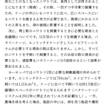
産むことのなくなったニワトリは、食用として出荷されるこ
とになります（廃鶏）。その際、一羽ずつ手作業で捕獲する
ため、ケージの中にいるニワトリに比べ、広いスペースにい
るニワトリを捕まえる労力が必要であり、廃鶏にかかるコス
トの上昇もまた、卵の価格に影響することを説明しました。
次に、同じ数のニワトリを飼養するときに必要な鶏舎と土
地面積についてです。
11
万羽のニワトリを飼養する場合、バ
タリーケージ、エンリッチドケージそしてエイビアリーシス
テムが必要とする鶏舎の数は変わりません。しかし、すべて
のニワトリを平飼いで飼養すると、その
16
倍の数の鶏舎が必
要となり、建築費もバタリーケージの
5
倍掛かるという結果が
算出されました。
ヨーロッパではニワトリ
1
羽に必要な飼養面積が決められて
2
います。エンリッチドケージでは
750cm
、エイビアリーと平
2
飼いでは
1,111cm
と、ケージに比べて平飼いでは約
1.5
倍広い
面積のスペースがニワトリに与えられます（バタリーケージ
システムは
2012
年に禁止されているため記載なし）。一方、
農場全体を考えた場合、施設の中には、卵を洗う施設や糞尿