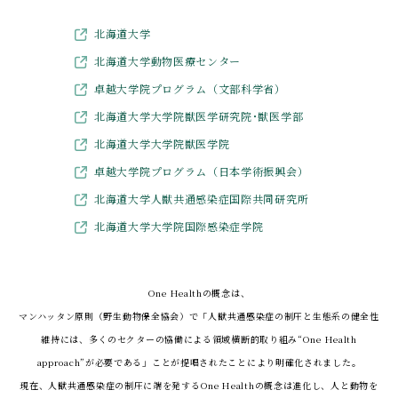
北海道大学
北海道大学動物医療センター
卓越大学院プログラム（文部科学省）
北海道大学大学院獣医学研究院･獣医学部
北海道大学大学院獣医学院
卓越大学院プログラム（日本学術振興会）
北海道大学人獣共通感染症国際共同研究所
北海道大学大学院国際感染症学院
One Healthの概念は、
マンハッタン原則（野生動物保全協会）で「人獣共通感染症の制圧と生態系の健全性
維持には、
多くのセクターの協働による領域横断的取り組み“One Health
approach”が必要である」ことが提唱されたことにより明確化されました。
現在、人獣共通感染症の制圧に端を発するOne Healthの概念は進化し、人と動物を