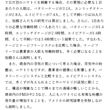
で
11
万羽のニワトリを飼養する場合、その管理に必要な１日
あたりの人数は、バタリーケージが
3.1
人、エンリッチドケー
ジが
2.8
人、エイビアリーが
7.4
人、そして平飼いでは
16
人だ
と、加藤さんたちの研究では算出しました。さらに、
1
日あた
りの必要な労働時間（一人あたり）は、バタリーケージが
1.4
時間、エンリッチドケージが
2.0
時間、エイビアリーが
1.6
時
間、そして平飼いでは
3.4
時間という結果でした。すなわち、
ケージとケージフリーシステムを比較した場合、ケージフ
リーでは農業者の人数も労働時間も、多く必要になることを
加藤さんは説明します。
また、鶏舎内の空気の質について考えた場合、空気中の粉
塵は、ニワトリもですが、農業者の健康にも影響します。バ
タリーケージシステムと比較すると、エイビアリーシステム
では、木くずが与えられることやニワトリが活発に動くこ
と、構造が複雑なことで隅々までの清掃が難しいことから、
鶏舎内の
PM10
や
2.5
など、人にもニワトリにも有害な粉塵の
発生量が増加することを、アメリカの研究結果を参照しなが
ら説明しました。