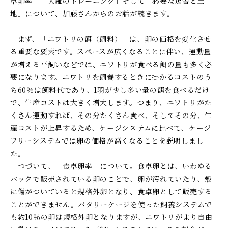
卓卵率」「大雛のトレーニング」そして「必要な鶏舎と土
地」について、加藤さんからのお話が続きます。
まず、「ニワトリの餌（飼料）」は、卵の価格を変化させ
る重要な要素です。スペースが広くなることに伴い、運動量
が増える平飼いなどでは、ニワトリが食べる餌の量も多く必
要になります。ニワトリを飼養するときに掛かるコストのう
ち
60
％は飼料代であり、
1
羽が少し多い量の餌を食べるだけ
で、生産コストは大きく増大します。つまり、ニワトリがた
くさん運動すれば、その分たくさん食べ、そしてその分、生
産コストが上昇するため、ケージシステムに比べて、ケージ
フリーシステムでは卵の価格が高くなることを説明しまし
た。
つづいて、「食卓卵率」について。食卓卵とは、いわゆる
パックで販売されている卵のことで、卵が汚れていたり、殻
に傷がついていると規格外卵となり、食卓卵として販売する
ことができません。バタリーケージを使った飼養システムで
も約
10
％の卵は規格外卵となりますが、ニワトリがより自由