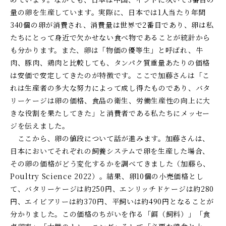
量の卵を生産しています。実際に、日本では
1
人当たり年間
340
個の卵が消費され、消費量は世界で
2
番目であり、卵は私
たちにとって身近で欠かせない食べ物であることが統計から
も分かります。また、卵は「物価の優等生」と呼ばれ、牛
肉、豚肉、鶏肉と比較しても、タンパク質重量あたりの価格
は安価で安定してきたのが特徴です。ここで加藤さんは「こ
れは生産者の多大な努力によって成し得たものであり、バタ
リーケージは卵の価格、食品の衛生、労働生産性の向上に大
きな役割を果たしてきた」と消費者である私たちにメッセー
ジを伝えました。
ここから、卵の値段について話が進みます。加藤さんは、
日本においてそれぞれの飼養システムで卵を生産した場合、
その卵の価格がどう変化するかを調べてきました（加藤ら、
Poultry Science
2022
）。結果、卵
10
個の小売価格とし
て、バタリーケージは約
250
円、エンリッチドケージは約
280
円、エイビアリーは約
370
円、平飼いは約
490
円となることが
分かりました。この価格のちがいを作る「餌（飼料）」「食