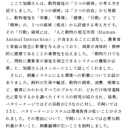
ここで加藤さんは、動物福祉の「５つの領域」の考え方を
紹介しました。「５つの領域」は「５つの自由」から発展
し、動物福祉を「栄養」「環境」「健康」「行動」そして
「精神」の、５つの領域（視点）から評価する考え方です。
その「行動」領域には、「人と動物の相互作用（
Human-
Animal Interaction
）」が含まれることに言及し、農業者
と家畜は相互に影響を与え合っており、両者が身体的・精神
的に健康であることの重要性を伝えました。「動物だけでな
く、同時に農業者の福祉を両立できるシステムの構築が必
要」と、加藤さんはメッセージとして話してくれました。
さらに、飼養システムによる環境への影響についてお話が
ありました。飼料の生産や輸送、動物の飼育、消費、廃棄な
ど、養鶏にかかわるすべてのプロセスが、どれだけ地球温暖
化に寄与するかを調べたイギリスの研究が紹介され、結果、
バタリーケージではその係数が
2.9
なのに対し、平飼いでは
3.5
と、バタリーケージシステムは環境負荷が低いことが示さ
れました。その理由について、平飼いシステムでは必要な飼
料量が多いこと、飼養面積が広いことを説明しました。