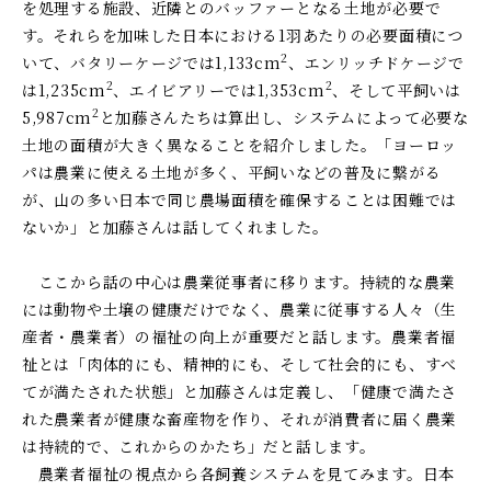
を処理する施設、近隣とのバッファーとなる土地が必要で
す。それらを加味した日本における
1
羽あたりの必要面積につ
2
いて、バタリーケージでは
1,133cm
、エンリッチドケージで
2
2
は
1,235cm
、エイビアリーでは
1,353cm
、そして平飼いは
2
5,987cm
と加藤さんたちは算出し、システムによって必要な
土地の面積が大きく異なることを紹介しました。「ヨーロッ
パは農業に使える土地が多く、平飼いなどの普及に繋がる
が、山の多い日本で同じ農場面積を確保することは困難では
ないか」と加藤さんは話してくれました。
ここから話の中心は農業従事者に移ります。持続的な農業
には動物や土壌の健康だけでなく、農業に従事する人々（生
産者・農業者）の福祉の向上が重要だと話します。農業者福
祉とは「肉体的にも、精神的にも、そして社会的にも、すべ
てが満たされた状態」と加藤さんは定義し、「健康で満たさ
れた農業者が健康な畜産物を作り、それが消費者に届く農業
は持続的で、これからのかたち」だと話します。
農業者福祉の視点から各飼養システムを見てみます。日本