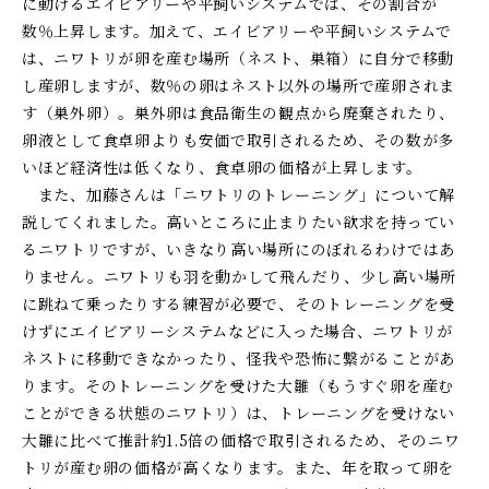
に動けるエイビアリーや平飼いシステムでは、その割合が
数％上昇します。加えて、エイビアリーや平飼いシステムで
は、ニワトリが卵を産む場所（ネスト、巣箱）に自分で移動
し産卵しますが、数％の卵はネスト以外の場所で産卵されま
す（巣外卵）。巣外卵は食品衛生の観点から廃棄されたり、
卵液として食卓卵よりも安価で取引されるため、その数が多
いほど経済性は低くなり、食卓卵の価格が上昇します。
また、加藤さんは「ニワトリのトレーニング」について解
説してくれました。高いところに止まりたい欲求を持ってい
るニワトリですが、いきなり高い場所にのぼれるわけではあ
りません。ニワトリも羽を動かして飛んだり、少し高い場所
に跳ねて乗ったりする練習が必要で、そのトレーニングを受
けずにエイビアリーシステムなどに入った場合、ニワトリが
ネストに移動できなかったり、怪我や恐怖に繋がることがあ
ります。そのトレーニングを受けた大雛（もうすぐ卵を産む
ことができる状態のニワトリ）は、トレーニングを受けない
大雛に比べて推計約
1.5
倍の価格で取引されるため、そのニワ
トリが産む卵の価格が高くなります。また、年を取って卵を