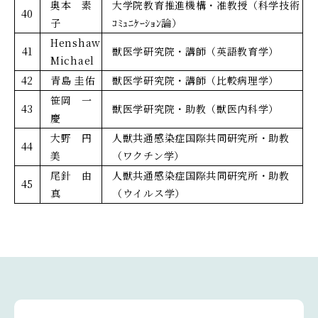
奥本 素
大学院教育推進機構・准教授（科学技術
40
子
ｺﾐｭﾆｹｰｼｮﾝ論）
Henshaw
41
獣医学研究院・講師（英語教育学）
Michael
42
青島 圭佑
獣医学研究院・講師（比較病理学）
笹岡 一
43
獣医学研究院・助教（獣医内科学）
慶
大野 円
人獣共通感染症国際共同研究所・助教
44
美
（ワクチン学）
尾針 由
人獣共通感染症国際共同研究所・助教
45
真
（ウイルス学）