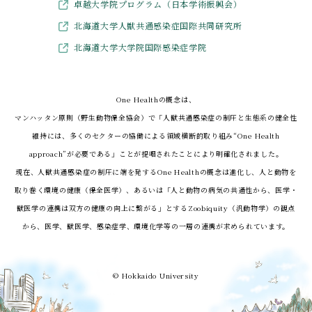
卓越大学院プログラム（日本学術振興会）
北海道大学人獣共通感染症国際共同研究所
北海道大学大学院国際感染症学院
One Healthの概念は、
マンハッタン原則（野生動物保全協会）で「人獣共通感染症の制圧と生態系の健全性
維持には、
多くのセクターの協働による領域横断的取り組み“One Health
approach”が必要である」ことが提唱されたことにより明確化されました。
現在、人獣共通感染症の制圧に端を発するOne Healthの概念は進化し、人と動物を
取り巻く環境の健康（保全医学）、
あるいは「人と動物の病気の共通性から、医学・
獣医学の連携は双方の健康の向上に繋がる」とするZoobiquity（汎動物学）の観点
から、
医学、獣医学、感染症学、環境化学等の一層の連携が求められています。
© Hokkaido University