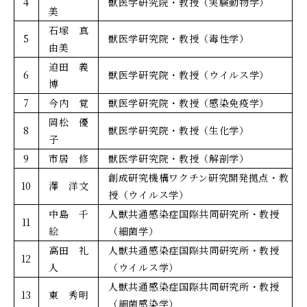
4
獣医学研究院・教授（実験動物学）
美
石塚 真
5
獣医学研究院・教授（毒性学）
由美
迫田 義
6
獣医学研究院・教授（ウイルス学）
博
7
今内 覚
獣医学研究院・教授（感染免疫学）
岡松 優
8
獣医学研究院・教授（生化学）
子
9
市居 修
獣医学研究院・教授（解剖学）
創成研究機構ワクチン研究開発拠点・教
10
澤 洋文
授（ウイルス学）
中島 千
人獣共通感染症国際共同研究所・教授
11
絵
（細菌学）
高田 礼
人獣共通感染症国際共同研究所・教授
12
人
（ウイルス学）
人獣共通感染症国際共同研究所・教授
13
東 秀明
（細菌感染学）