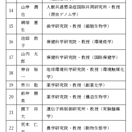
山岸 潤
人獣共通感染症国際共同研究所・教授
14
也
（原虫ゲノム学）
網塚 憲
15
歯学研究院・教授（細胞生物学）
生
池田 敦
16
保健科学研究院・教授（環境疫学）
子
山内 太
17
保健科学研究院・教授（国際保健学）
郎
神谷 裕
地球環境科学研究院・教授（環境触媒化
18
一
学）
19
市川 聡
薬学研究院・教授（創薬化学）
前仲 勝
20
薬学研究院・教授（構造生物学）
美
園下 将
遺伝子病制御研究所・教授（実験腫瘍
21
大
学）
荒木 仁
22
農学研究院・教授（動物生態学）
志