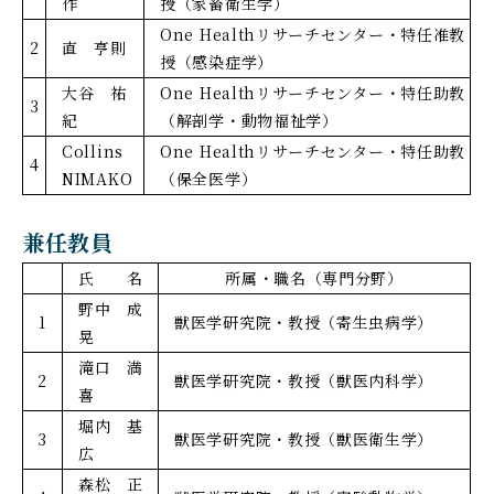
作
授（家畜衛生学）
One Healthリサーチセンター・特任准教
2
直 亨則
授（感染症学）
大谷 祐
One Healthリサーチセンター・特任助教
3
紀
（解剖学・動物福祉学）
Collins
One Healthリサーチセンター・特任助教
4
NIMAKO
（保全医学）
兼任教員
氏 名
所属・職名（専門分野）
野中 成
1
獣医学研究院・教授（寄生虫病学）
晃
滝口 満
2
獣医学研究院・教授（獣医内科学）
喜
堀内 基
3
獣医学研究院・教授（獣医衛生学）
広
森松 正