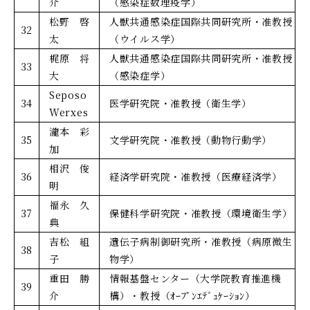
介
（感染症数理疫学）
松野 啓
人獣共通感染症国際共同研究所・准教授
32
太
（ウイルス学）
梶原 将
人獣共通感染症国際共同研究所・准教授
33
大
（感染症学）
Seposo
34
医学研究院・准教授（衛生学）
Werxes
瀧本 彩
35
文学研究院・准教授（動物行動学）
加
相沢 俊
36
経済学研究院・准教授（医療経済学）
明
福永 久
37
保健科学研究院・准教授（環境衛生学）
典
吉松 組
遺伝子病制御研究所・准教授（病原微生
38
子
物学）
重田 勝
情報基盤センター（大学院教育推進機
39
介
構）・教授（ｵｰﾌﾟﾝｴﾃﾞｭｹｰｼｮﾝ）