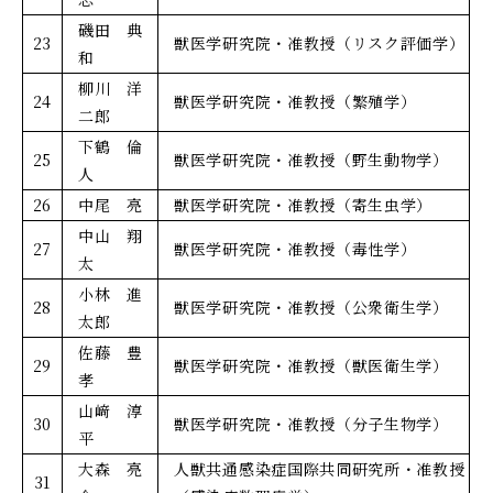
磯田 典
23
獣医学研究院・准教授（リスク評価学）
和
柳川 洋
24
獣医学研究院・准教授（繁殖学）
二郎
下鶴 倫
25
獣医学研究院・准教授（野生動物学）
人
26
中尾 亮
獣医学研究院・准教授（寄生虫学）
中山 翔
27
獣医学研究院・准教授（毒性学）
太
小林 進
28
獣医学研究院・准教授（公衆衛生学）
太郎
佐藤 豊
29
獣医学研究院・准教授（獣医衛生学）
孝
山﨑 淳
30
獣医学研究院・准教授（分子生物学）
平
大森 亮
人獣共通感染症国際共同研究所・准教授
31