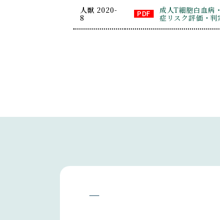
人獣 2020-
成人T細胞白血病
8
症リスク評価・判