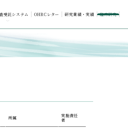
査受託システム
OHRCレター
研究業績・実績
臨床研究
概要
のご依頼の流れ
査項目 一覧
実施責任
所属
者