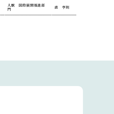
人獣 国際展開推進部
直 亨則
門