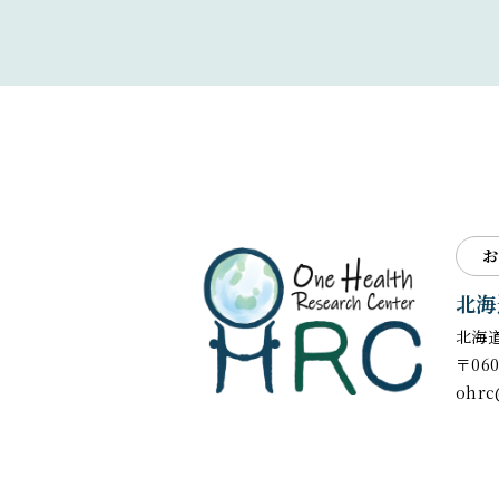
お
北海
北海
〒06
ohrc