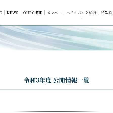
E
NEWS
OHRC概要
メンバー
バイオバンク検索
特殊検
動物疾病統合
データベース
（学内専用）
検査
化学物質応答統合
検
データベース
病原体統合
データベース
令和3年度 公開情報一覧