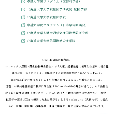
卓越大学院プログラム（文部科学省）
北海道大学大学院獣医学研究院･獣医学部
北海道大学大学院獣医学院
卓越大学院プログラム（日本学術振興会）
北海道大学人獣共通感染症国際共同研究所
北海道大学大学院国際感染症学院
One Healthの概念は、
マンハッタン原則（野生動物保全協会）で「人獣共通感染症の制圧と生態系の健全性
維持には、
多くのセクターの協働による領域横断的取り組み“One Health
approach”が必要である」ことが提唱されたことにより明確化されました。
現在、人獣共通感染症の制圧に端を発するOne Healthの概念は進化し、人と動物を
取り巻く環境の健康（保全医学）、
あるいは「人と動物の病気の共通性から、医学・
獣医学の連携は双方の健康の向上に繋がる」とするZoobiquity（汎動物学）の観点
から、
医学、獣医学、感染症学、環境化学等の一層の連携が求められています。