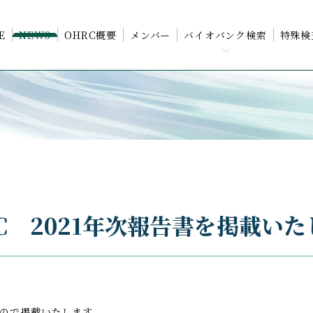
E
NEWS
OHRC概要
メンバー
バイオバンク検索
特殊検
動物疾病統合
データベース
（学内専用）
検査
化学物質応答統合
検
データベース
病原体統合
データベース
C 2021年次報告書を掲載い
たので掲載いたします。