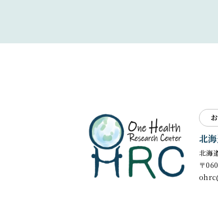
お
北海
北海
〒06
ohrc