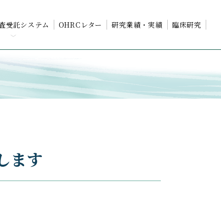
査受託システム
OHRCレター
研究業績・実績
臨床研究
概要
のご依頼の流れ
査項目 一覧
たします