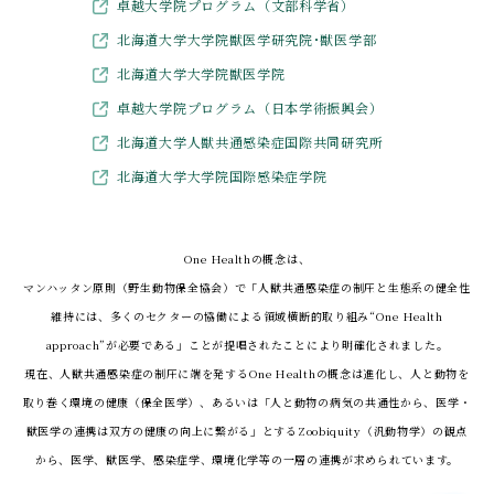
卓越大学院プログラム（文部科学省）
北海道大学大学院獣医学研究院･獣医学部
北海道大学大学院獣医学院
卓越大学院プログラム（日本学術振興会）
北海道大学人獣共通感染症国際共同研究所
北海道大学大学院国際感染症学院
One Healthの概念は、
マンハッタン原則（野生動物保全協会）で「人獣共通感染症の制圧と生態系の健全性
維持には、
多くのセクターの協働による領域横断的取り組み“One Health
approach”が必要である」ことが提唱されたことにより明確化されました。
現在、人獣共通感染症の制圧に端を発するOne Healthの概念は進化し、人と動物を
取り巻く環境の健康（保全医学）、
あるいは「人と動物の病気の共通性から、医学・
獣医学の連携は双方の健康の向上に繋がる」とするZoobiquity（汎動物学）の観点
から、
医学、獣医学、感染症学、環境化学等の一層の連携が求められています。