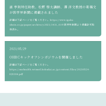
直 亨則特任助教、松野 啓太講師、澤 洋文教授の寄稿文
が医学界新聞に掲載されました
詳細は下記ページをご覧ください。https://www.igaku-
shoin.co.jp/paper/archive/y2021/3431_03※医学界新聞より掲載許可取
得済み。
2021/05/29
OHRCキックオフシンポジウムを開催しました
詳細は下記ページをご覧ください。
https://onehealth.vetmed.hokudai.ac.jp/content/files/20210524-
020304.pdf