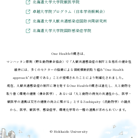
北海道大学大学院獣医学院
卓越大学院プログラム（日本学術振興会）
北海道大学人獣共通感染症国際共同研究所
北海道大学大学院国際感染症学院
One Healthの概念は、
マンハッタン原則（野生動物保全協会）で「人獣共通感染症の制圧と生態系の健全性
維持には、
多くのセクターの協働による領域横断的取り組み“One Health
approach”が必要である」ことが提唱されたことにより明確化されました。
現在、人獣共通感染症の制圧に端を発するOne Healthの概念は進化し、人と動物を
取り巻く環境の健康（保全医学）、
あるいは「人と動物の病気の共通性から、医学・
獣医学の連携は双方の健康の向上に繋がる」とするZoobiquity（汎動物学）の観点
から、
医学、獣医学、感染症学、環境化学等の一層の連携が求められています。
© Hokkaido University